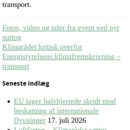
transport.
Post
Fotos, video og taler fra event ved nyt
navigation
nattog
Klimarådet kritisk overfor
Energistyrelsens klimafremskrivning –
transport
Seneste indlæg
EU tager halvhjertede skridt mod
beskatning af internationale
flyvninger
17. juli 2026
Luftfarten – Klimarådet sætter