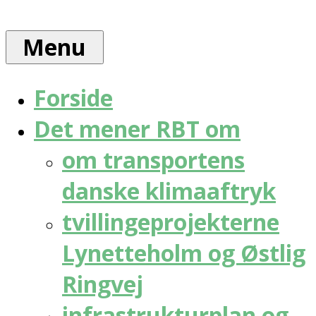
Skip
Rådet
to
for
Menu
content
bæredygtig
trafik
Forside
Det mener RBT om
om transportens
danske klimaaftryk
tvillingeprojekterne
Lynetteholm og Østlig
Ringvej
infrastrukturplan og