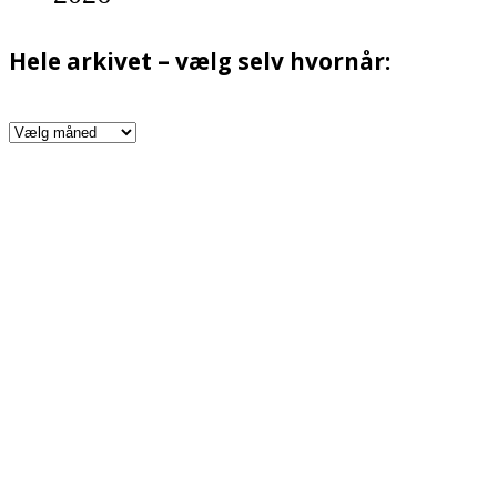
Hele arkivet – vælg selv hvornår:
Hele
arkivet
–
vælg
selv
hvornår: