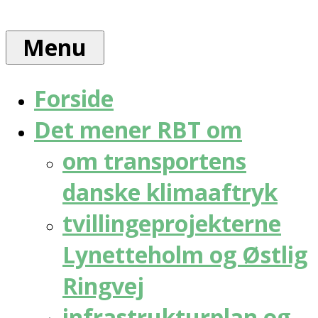
Skip
Rådet
to
for
Menu
content
bæredygtig
trafik
Forside
Det mener RBT om
om transportens
danske klimaaftryk
tvillingeprojekterne
Lynetteholm og Østlig
Ringvej
infrastrukturplan og