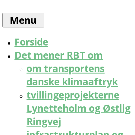
Skip
Rådet
to
for
Menu
content
bæredygtig
trafik
Forside
Det mener RBT om
om transportens
danske klimaaftryk
tvillingeprojekterne
Lynetteholm og Østlig
Ringvej
infrastrukturplan og