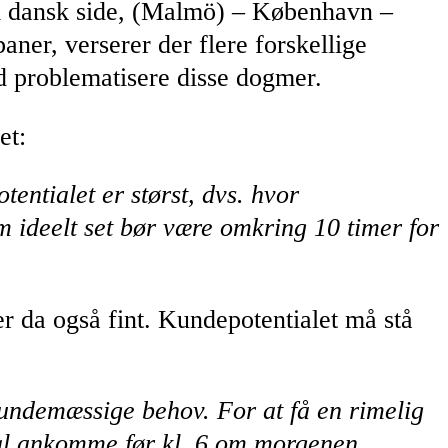
om dansk side, (Malmö) – København –
er, verserer der flere forskellige
d problematisere disse dogmer.
et:
tentialet er størst, dvs. hvor
m ideelt set bør være omkring 10 timer for
r da også fint. Kundepotentialet må stå
 kundemæssige behov. For at få en rimelig
skal ankomme før kl. 6 om morgenen.