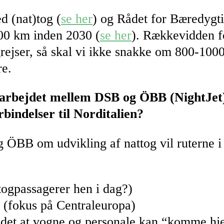
 (nat)tog (
se her
) og Rådet for Bæredygtig
200 km inden 2030 (
se her
). Rækkevidden fo
ogrejser, så skal vi ikke snakke om 800-100
re.
marbejdet mellem DSB og ÖBB (NightJet) 
rbindelser til Norditalien?
 ÖBB om udvikling af nattog vil ruterne i 
togpassagerer hen i dag?)
 (fokus på Centraleuropa)
 det at vogne og personale kan “komme hje