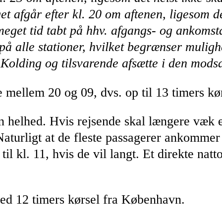
toget afgår efter kl. 20 om aftenen, ligeso
meget tid tabt på hhv. afgangs- og ankomstd
å alle stationer, hvilket begrænser mulig
Kolding og tilsvarende afsætte i den modsa
mellem 20 og 09, dvs. op til 13 timers kør
helhed. Hvis rejsende skal længere væk en
aturligt at de fleste passagerer ankomme
il kl. 11, hvis de vil langt. Et direkte natt
med 12 timers kørsel fra København.