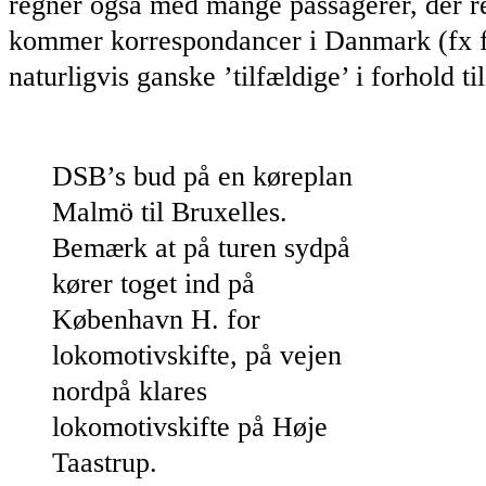
regner også med mange passagerer, der re
kommer korrespondancer i Danmark (fx fr
naturligvis ganske ’tilfældige’ i forhold ti
DSB’s bud på en køreplan
Malmö til Bruxelles.
Bemærk at på turen sydpå
kører toget ind på
København H. for
lokomotivskifte, på vejen
nordpå klares
lokomotivskifte på Høje
Taastrup.