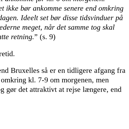
m det ikke bør ankomme senere end omkring
agen. Ideelt set bør disse tidsvinduer på
hederne meget, når det samme tog skal
tte retning.
” (s. 9)
etid.
d Bruxelles så er en tidligere afgang fra
r omkring kl. 7-9 om morgenen, men
og gør det attraktivt at rejse længere, end