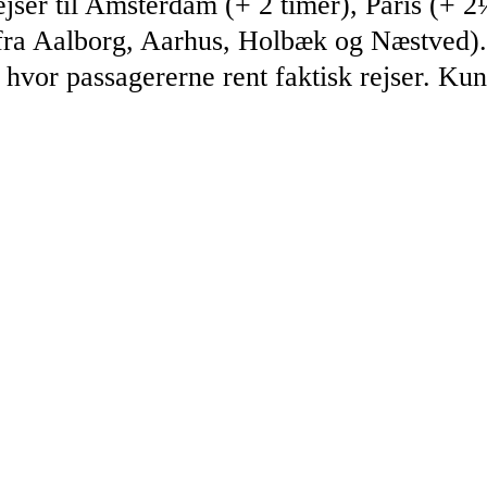
jser til Amsterdam (+ 2 timer), Paris (+ 
a Aalborg, Aarhus, Holbæk og Næstved). S
l hvor passagererne rent faktisk rejser. Kunde