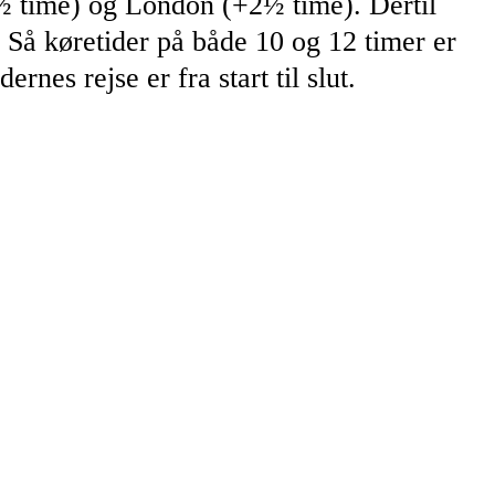
2½ time) og London (+2½ time). Dertil
å køretider på både 10 og 12 timer er
rnes rejse er fra start til slut.