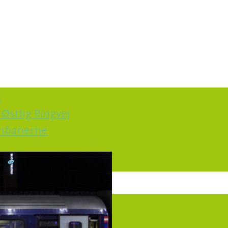
k
Østlig Ringvej
ernbanerne
irkning
rt