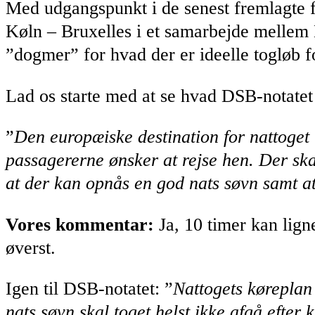
Med udgangspunkt i de senest fremlagte 
Køln – Bruxelles i et samarbejde mellem 
”dogmer” for hvad der er ideelle togløb 
Lad os starte med at se hvad DSB-notatet f
”
Den europæiske destination for nattoget b
passagererne ønsker at rejse hen. Der ska
at der kan opnås en god nats søvn samt a
Vores kommentar:
Ja, 10 timer kan lign
øverst.
Igen til DSB-notatet: ”
Nattogets køreplan 
nats søvn skal toget helst ikke afgå efter