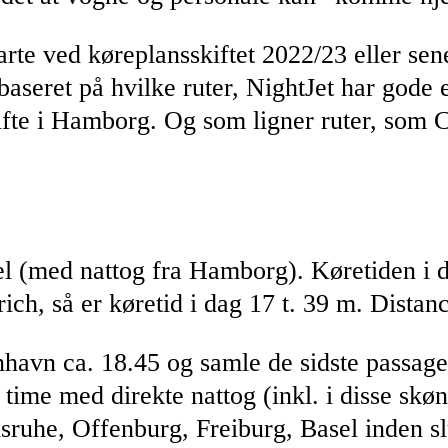
arte ved køreplansskiftet 2022/23 eller se
baseret på hvilke ruter, NightJet har god
ifte i Hamborg. Og som ligner ruter, som 
l (med nattog fra Hamborg). Køretiden i d
ich, så er køretid i dag 17 t. 39 m. Distan
enhavn ca. 18.45 og samle de sidste passa
time med direkte nattog (inkl. i disse skøn
sruhe, Offenburg, Freiburg, Basel inden sl