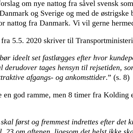
forslag om nye nattog fra såvel svensk s
Danmark og Sverige og med de østrigske ban
for nattog fra Danmark. Vi vil gerne herme
ra 5.5. 2020 skriver til Transportministeri
ør ideelt set fastlægges efter hvor kundepo
l derudover tages hensyn til rejsetiden, so
ttraktive afgangs- og ankomsttider
.” (s. 8)
e en god ramme, men 8 timer fra Kolding e
skal først og fremmest indrettes efter det
 kl. 23 om aftenen, ligesom det helst ikke 