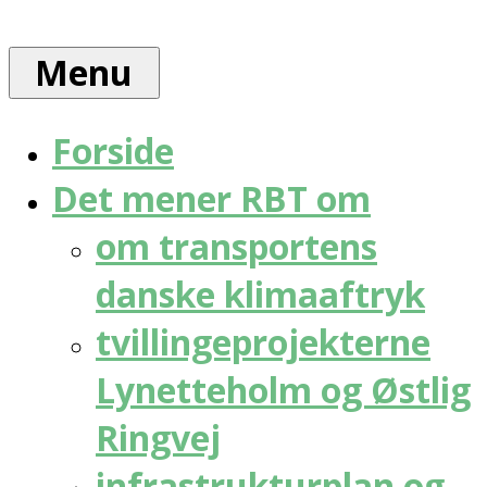
Skip
Rådet
to
for
Menu
content
bæredygtig
trafik
Forside
Det mener RBT om
om transportens
danske klimaaftryk
tvillingeprojekterne
Lynetteholm og Østlig
Ringvej
infrastrukturplan og