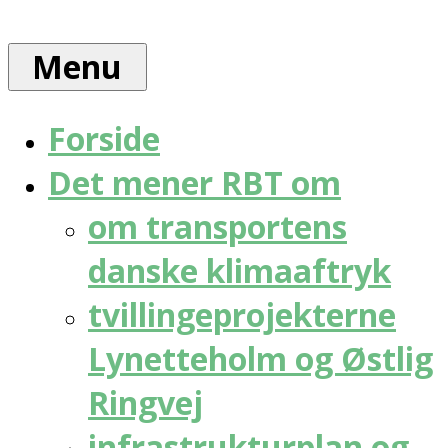
Skip
Rådet
to
for
Menu
content
bæredygtig
trafik
Forside
Det mener RBT om
om transportens
danske klimaaftryk
tvillingeprojekterne
Lynetteholm og Østlig
Ringvej
infrastrukturplan og