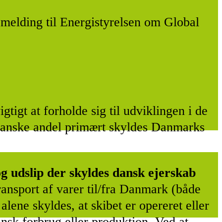
melding til Energistyrelsen om Global
igtigt at forholde sig til udviklingen i de
 danske andel primært skyldes Danmarks
g udslip der skyldes dansk ejerskab
ransport af varer til/fra Danmark (både
lene skyldes, at skibet er opereret eller
nsk forbrug eller produktion. Ved at