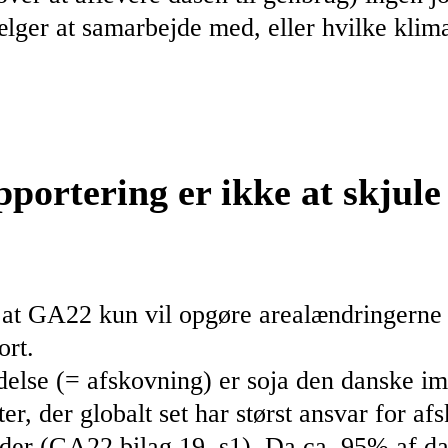
er at samarbejde med, eller hvilke klimakr
portering er ikke at skjule
, at GA22 kun vil opgøre arealændringern
ort.
else (= afskovning) er soja den danske im
, der globalt set har størst ansvar for a
foder (GA22 bilag 19, s1). Da ca. 95% af d