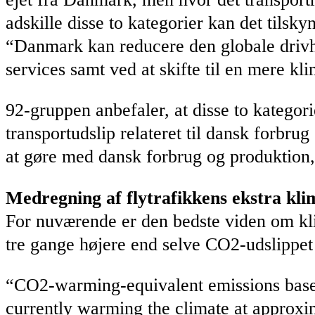
adskille disse to kategorier kan det tils
“Danmark kan reducere den globale drivh
services samt ved at skifte til en mere kl
92-gruppen anbefaler, at disse to kategori
transportudslip relateret til dansk forbrug
at gøre med dansk forbrug og produktion, 
Medregning af flytrafikkens ekstra kl
For nuværende er den bedste viden om kl
tre gange højere end selve CO2-udslippet f
“CO2-warming-equivalent emissions based
currently warming the climate at approxim