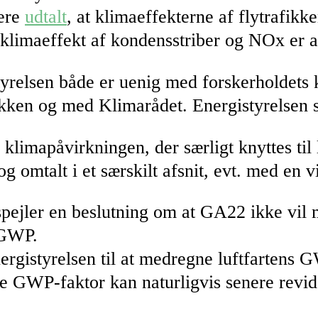
gere
udtalt
, at klimaeffekterne af flytrafik
e klimaeffekt af kondensstriber og NOx er a
rgistyrelsen både er uenig med forskerhold
ikken og med Klimarådet. Energistyrelsen sk
klimapåvirkningen, der særligt knyttes til l
 omtalt i et særskilt afsnit, evt. med en vi
fspejler en beslutning om at GA22 ikke v
 GWP.
ergistyrelsen til at medregne luftfartens 
e GWP-faktor kan naturligvis senere revi