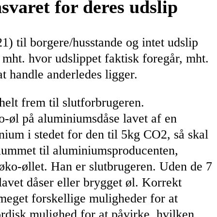
varet for deres udslip
) til borgere/husstande og intet udslip
mht. hvor udslippet faktisk foregår, mht.
t handle anderledes ligger.
elt frem til slutforbrugeren.
ko-øl på aluminiumsdåse lavet af en
um i stedet for den til 5kg CO2, så skal
niummet til aluminiumsproducenten,
 øko-øllet. Han er slutbrugeren. Uden de 7
lavet dåser eller brygget øl. Korrekt
meget forskellige muligheder for at
ordisk mulighed for at påvirke, hvilken