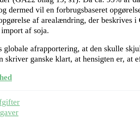
og dermed vil en forbrugsbaseret opgørel
pgørelse af arealændring, der beskrives i 
import af soja.
globale afrapportering, at den skulle skju
river ganske klart, at hensigten er, at ef
lhed
gifter
pgaver