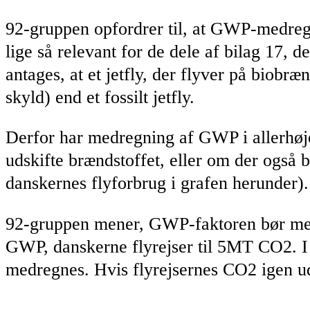
92-gruppen opfordrer til, at GWP-medregn
lige så relevant for de dele af bilag 17, 
antages, at et jetfly, der flyver på biob
skyld) end et fossilt jetfly.
Derfor har medregning af GWP i allerhøjes
udskifte brændstoffet, eller om der også b
danskernes flyforbrug i grafen herunder).
92-gruppen mener, GWP-faktoren bør medr
GWP, danskerne flyrejser til 5MT CO2.
medregnes. Hvis flyrejsernes CO2 igen