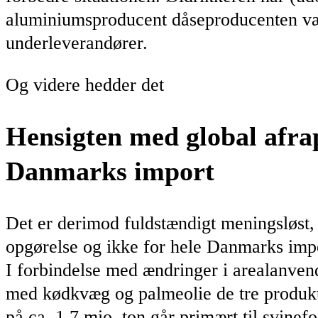
aluminiumsproducent dåseproducenten vælg
underleverandører.
Og videre hedder det
Hensigten med global afrap
Danmarks import
Det er derimod fuldstændigt meningsløst
opgørelse og ikke for hele Danmarks imp
I forbindelse med ændringer i arealanvend
med kødkvæg og palmeolie de tre produkter
på ca. 1,7 mio. ton går primært til svine