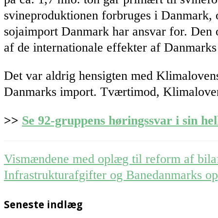
svineproduktionen forbruges i Danmark, 
sojaimport Danmark har ansvar for. Den o
af de internationale effekter af Danmarks 
Det var aldrig hensigten med Klimalovens 
Danmarks import. Tværtimod, Klimaloven sk
>>
Se 92-gruppens høringssvar i sin he
Post
Vismændene med oplæg til reform af bilaf
navigation
Infrastrukturafgifter og Banedanmarks o
Seneste indlæg