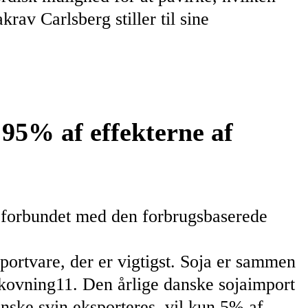
av Carlsberg stiller til sine
 95% af effekterne af
e forbundet med den forbrugsbaserede
portvare, der er vigtigst. Soja er sammen
fskovning11. Den årlige danske sojaimport
anske svin eksporteres, vil kun 5% af