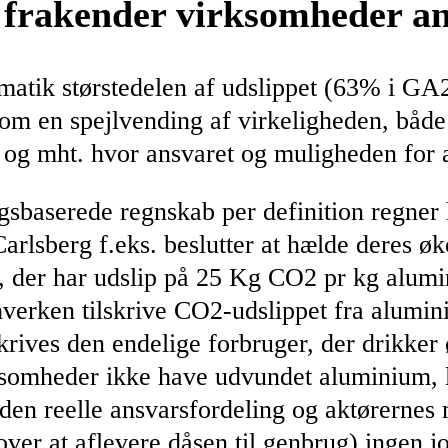
 frakender virksomheder ans
matik størstedelen af udslippet (63% i GA21
som en spejlvending af virkeligheden, både 
 og mht. hvor ansvaret og muligheden for a
gsbaserede regnskab per definition regner h
arlsberg f.eks. beslutter at hælde deres ø
 der har udslip på 25 Kg CO2 pr kg alumini
 hverken tilskrive CO2-udslippet fra alumi
skrives den endelige forbruger, der drikker
virksomheder ikke have udvundet aluminium, 
 den reelle ansvarsfordeling og aktørernes 
over at aflevere dåsen til genbrug) ingen j