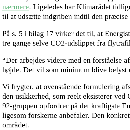
nærmere
. Ligeledes har Klimarådet tidli
til at udsætte indgriben indtil den præcis
På s. 5 i bilag 17 virker det til, at Ene
tre gange selve CO2-udslippet fra flytraf
“Der arbejdes videre med en forståelse af 
højde. Det vil som minimum blive belyst og
Vi frygter, at ovenstående formulering a
den usikkerhed, som reelt eksisterer ved
92-gruppen opfordrer på det kraftigste En
ligesom forskerne anbefaler. Den konkret
området.