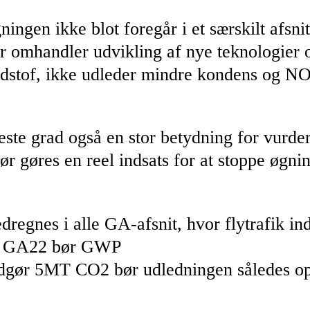
ingen ikke blot foregår i et særskilt afs
der omhandler udvikling af nye teknologier o
rændstof, ikke udleder mindre kondens og NO
te grad også en stor betydning for vurder
ør gøres en reel indsats for at stoppe øgni
egnes i alle GA-afsnit, hvor flytrafik i
 I GA22 bør GWP
 udgør 5MT CO2 bør udledningen således 