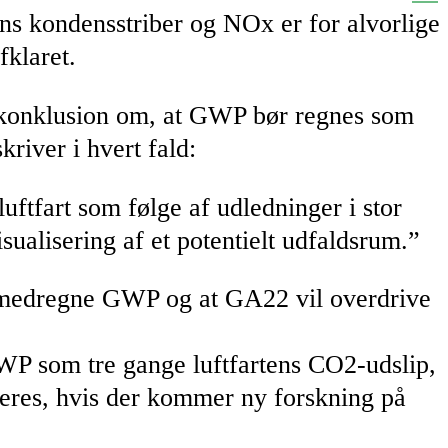
kens kondensstriber og NOx er for alvorlige
fklaret.
ets konklusion om, at GWP bør regnes som
river i hvert fald:
uftfart som følge af udledninger i stor
sualisering af et potentielt udfaldsrum.”
il medregne GWP og at GA22 vil overdrive
GWP som tre gange luftfartens CO2-udslip,
deres, hvis der kommer ny forskning på