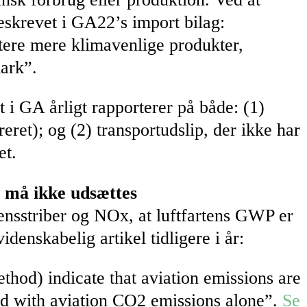
beskrevet i GA22’s import bilag:
ere mere klimavenlige produkter,
mark”.
t i GA årligt rapporterer på både: (1)
reret); og (2) transportudslip, der ikke har
et.
x må ikke udsættes
nsstriber og NOx, at luftfartens GWP er
denskabelig artikel tidligere i år:
od) indicate that aviation emissions are
ted with aviation CO2 emissions alone”.
Se