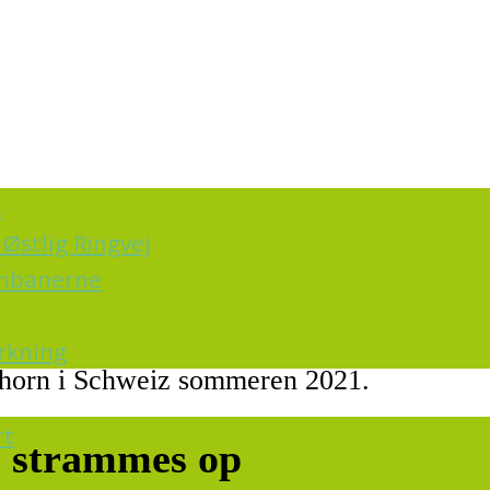
k
Østlig Ringvej
ernbanerne
irkning
erhorn i Schweiz sommeren 2021.
rt
l strammes op