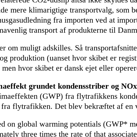
kynde mere klimarigtige transportvalg, som 
usgasudledning fra importen ved at import
imavenlig transport af produkterne til Dan
er om muligt adskilles. Så transportafsnitte
 og produktion (uanset hvor skibet er regist
men hvor skibet er dansk ejet eller operer
imaeffekt grundet kondensstriber og NO
imaeffekten (GWP) fra flytrafikkens konde
ra flytrafikken. Det blev bekræftet af en vi
 on global warming potentials (GWP* meth
ately three times the rate of that associa