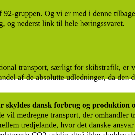
 92-gruppen. Og vi er med i denne tilbage
, og nederst link til hele høringssvaret.
ional transport, særligt for skibstrafik, er v
ndel af de absolutte udledninger, da den
r skyldes dansk forbrug og produktion o
åde vil medregne transport, der omhandler t
ellem tredjelande, hvor det danske ansvar a
elaterede CO2-udslip altså ikke skyldes da