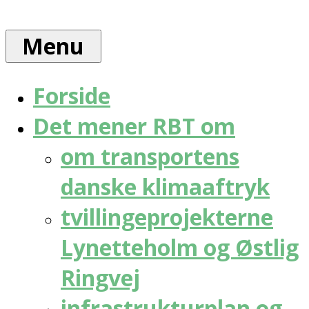
Skip
Rådet
to
for
Menu
content
bæredygtig
trafik
Forside
Det mener RBT om
om transportens
danske klimaaftryk
tvillingeprojekterne
Lynetteholm og Østlig
Ringvej
infrastrukturplan og