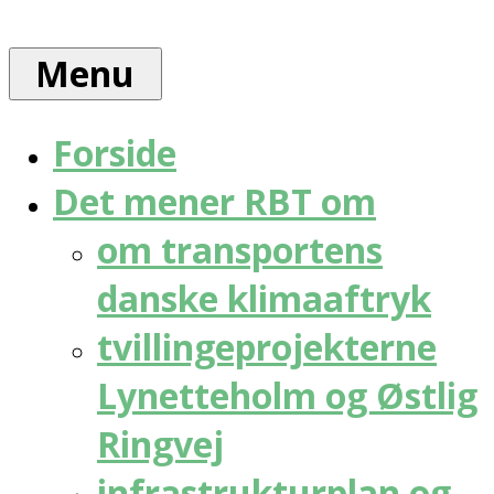
Skip
Rådet
to
for
Menu
content
bæredygtig
trafik
Forside
Det mener RBT om
om transportens
danske klimaaftryk
tvillingeprojekterne
Lynetteholm og Østlig
Ringvej
infrastrukturplan og