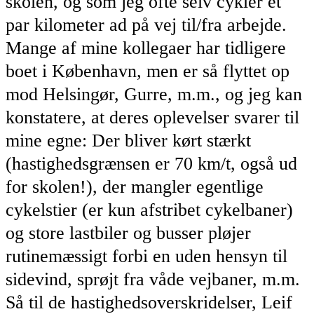
skolen, og som jeg ofte selv cykler et
par kilometer ad på vej til/fra arbejde.
Mange af mine kollegaer har tidligere
boet i København, men er så flyttet op
mod Helsingør, Gurre, m.m., og jeg kan
konstatere, at deres oplevelser svarer til
mine egne: Der bliver kørt stærkt
(hastighedsgrænsen er 70 km/t, også ud
for skolen!), der mangler egentlige
cykelstier (er kun afstribet cykelbaner)
og store lastbiler og busser pløjer
rutinemæssigt forbi en uden hensyn til
sidevind, sprøjt fra våde vejbaner, m.m.
Så til de hastighedsoverskridelser, Leif