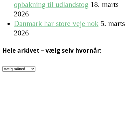
opbakning til udlandstog
18. marts
2026
Danmark har store veje nok
5. marts
2026
Hele arkivet – vælg selv hvornår:
Hele
arkivet
–
vælg
selv
hvornår: