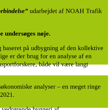
orbindelse”
udarbejdet af NOAH Trafik
se undersøges nøje.
ng baseret på udbygning af den kollektive
ige er der brug for en analyse af en
sportforskere, både vil være langt
dsøkonomiske analyser – en meget ringe
 2021.
 vedrørende byggeri af