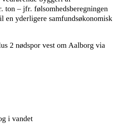
. ton – jfr. følsomhedsberegningen
t til en yderligere samfundsøkonomisk
lus 2 nødspor vest om Aalborg via
og i vandet