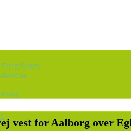
k
Østlig Ringvej
ernbanerne
irkning
rt
ej vest for Aalborg over E