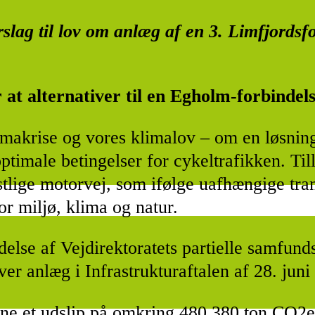
rslag til lov om anlæg af en 3. Limfjordsf
r at alternativer til en Egholm-forbindel
klimakrise og vores klimalov – om en løsni
timale betingelser for cykeltrafikken. Till
tlige motorvej, som ifølge uafhængige tran
or miljø, klima og natur.
lse af Vejdirektoratets partielle samfun
er anlæg i Infrastrukturaftalen af 28. juni
gne et udslip på omkring 480.380 ton CO2e