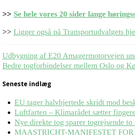
>>
Se hele vores 20 sider lange hørings
>>
Ligger også på Transportudvalgets h
Post
Udbygning af E20 Amagermotorvejen unø
navigation
Bedre togforbindelser mellem Oslo og K
Seneste indlæg
EU tager halvhjertede skridt mod besk
Luftfarten – Klimarådet sætter finge
Nye direkte tog sparer togrejsende to 
MAASTRICHT-MANIFESTET FOR