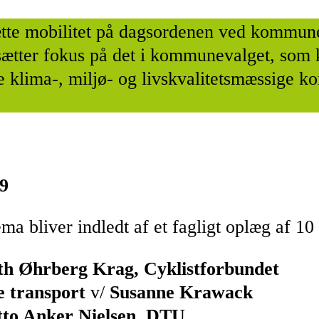
sætte mobilitet på dagsordenen ved komm
e sætter fokus på det i kommunevalget, som
e klima-, miljø- og livskvalitetsmæssige ko
19
ema bliver indledt af et fagligt oplæg af 10
h Øhrberg Krag, Cyklistforbundet
e transport
v/
Susanne Krawack
to Anker Nielsen, DTU