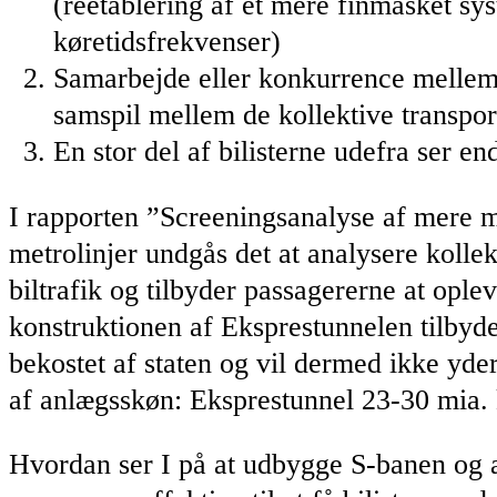
(reetablering af et mere finmasket syst
køretidsfrekvenser)
Samarbejde eller konkurrence mellem 
samspil mellem de kollektive transport
En stor del af bilisterne udefra ser e
I rapporten ”Screeningsanalyse af mere 
metrolinjer undgås det at analysere kolle
biltrafik og tilbyder passagererne at ople
konstruktionen af Eksprestunnelen tilbyde
bekostet af staten og vil dermed ikke yd
af anlægsskøn: Eksprestunnel 23-30 mia. k
Hvordan ser I på at udbygge S-banen og an