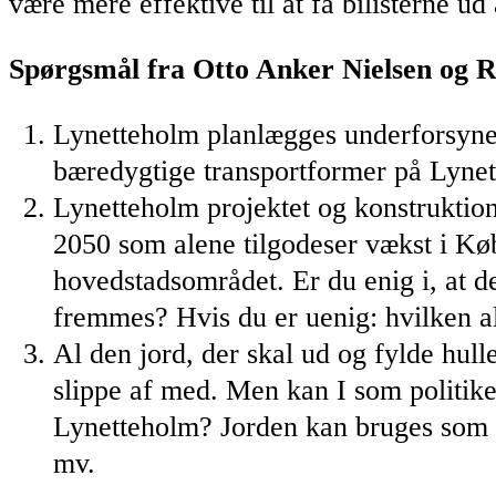
være mere effektive til at få bilisterne 
Spørgsmål fra Otto Anker Nielsen og R
Lynetteholm planlægges underforsynet
bæredygtige transportformer på Lyne
Lynetteholm projektet og konstruktion
2050 som alene tilgodeser vækst i K
hovedstadsområdet. Er du enig i, at 
fremmes? Hvis du er uenig: hvilken al
Al den jord, der skal ud og fylde hull
slippe af med. Men kan I som politiker
Lynetteholm? Jorden kan bruges som en
mv.