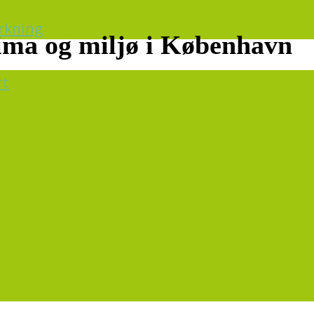
irkning
ima og miljø i København
rt