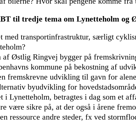
ud af bilerne? Hvor skal pengene komme fra
BT til tredje tema om Lynetteholm og Ø
 med transportinfrastruktur, særligt cykli
tteholm?
 af Østlig Ringvej bygger på fremskrivning
øbenhavns kommune på bekostning af udvik
den fremskrevne udvikling til gavn for al
ternativ byudvikling for hovedstadsområdet
et i Lynetteholm, betragtes i dag som et af
e være sikre på, at der også i årene fremov
 ressource andre steder, fx ved stormflod