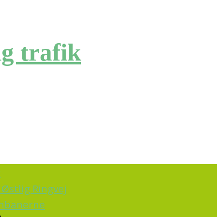
g trafik
k
Østlig Ringvej
ernbanerne
.