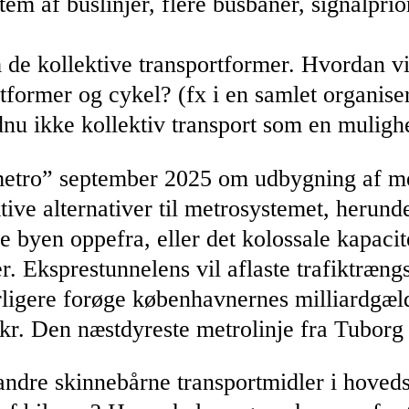
em af buslinjer, flere busbaner, signalprior
de kollektive transportformer. Hvordan vil
former og cykel? (fx i en samlet organiser
ndnu ikke kollektiv transport som en muligh
metro” september 2025 om udbygning af met
ktive alternativer til metrosystemet, herun
ve byen oppefra, eller det kolossale kapaci
r. Eksprestunnelens vil aflaste trafiktræng
erligere forøge københavnernes milliardg
r. Den næstdyreste metrolinje fra Tuborg 
dre skinnebårne transportmidler i hovedst