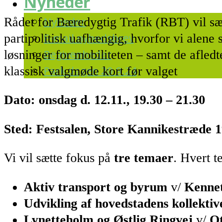
Nyheder
Nyheder
Rådet for Bæredygtig Trafik (RBT) vil 
E-mail nyhedsbrev
partipolitisk uafhængig, hvorfor vi alen
Begivenheder
løsninger for mobiliteten – samt de afledt
Park dagen 20.9.24
klassisk valgmøde kort før valget
Dato: onsdag d. 12.11., 19.30 – 21.30
Sted: Festsalen, Store Kannikestræde 
Vi vil sætte fokus på
tre temaer
. Hvert t
Aktiv transport og byrum
v/
Kennet
Udvikling af hovedstadens kollektiv
Lynetteholm og Østlig Ringvej
v/
Ot