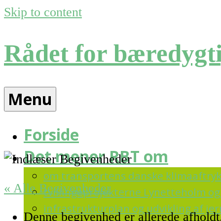
Skip to content
Rådet for bæredygti
Menu
Forside
Det mener RBT om
om transportens danske klimaaftry
« Alle Begivenheder
tvillingeprojekterne Lynetteholm og 
infrastrukturplan og udvikling af j
Denne begivenhed er allerede afholdt