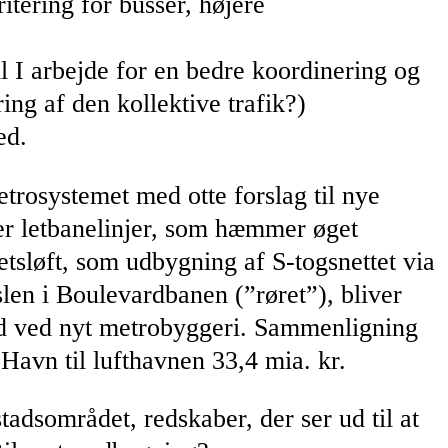
itering for busser, højere
 I arbejde for en bedre koordinering og
ing af den kollektive trafik?)
ed.
rosystemet med otte forslag til nye
der letbanelinjer, som hæmmer øget
tetsløft, som udbygning af S-togsnettet via
slen i Boulevardbanen (”røret”), bliver
æld ved nyt metrobyggeri. Sammenligning
Havn til lufthavnen 33,4 mia. kr.
adsområdet, redskaber, der ser ud til at