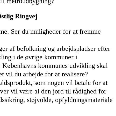
 til metroudbygning?
stlig Ringvej
sme. Ser du muligheder for at fremme
er af befolkning og arbejdspladser efter
ling i de øvrige kommuner i
ene Københavns kommunes udvikling skal
 vil du arbejde for at realisere?
faldsprodukt, som nogen vil betale for at
er vil være al den jord til rådighed for
ssikring, støjvolde, opfyldningsmateriale