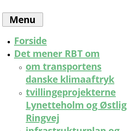
Skip
Rådet
to
for
Menu
content
bæredygtig
trafik
Forside
Det mener RBT om
om transportens
danske klimaaftryk
tvillingeprojekterne
Lynetteholm og Østlig
Ringvej
infrastrukturplan og