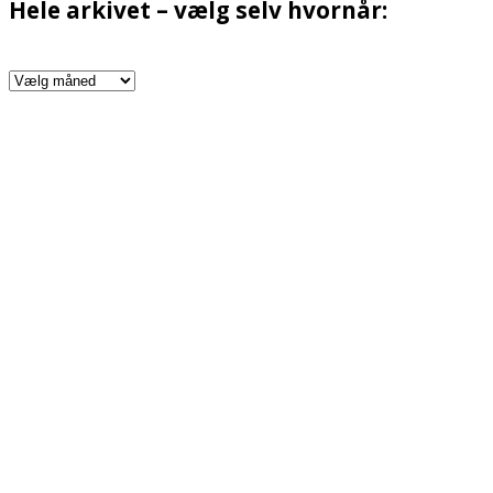
Hele arkivet – vælg selv hvornår:
Hele
arkivet
–
vælg
selv
hvornår: